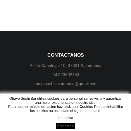
CONTACTANOS
P.º de Canalejas 10, 37001 Salamanca
Tel:923602753
ohayosushisalamanca@gmail.com
Ohayo Sushi Bar utiliza cookies para personalizar su visita y garantizar
una mejor experiencia en nuestro sitio.
Copyright © Ohayo Sushi Bar Todos los derechos reservados
Para obtener más información haz click aqui
Cookies
.Puedes inhabilitar
las cookies no esenciale el siguiente enlace.
Powered by To Focus Technology Network
Aviso Legal
Política de cookie
Política de privacidad
Inhabilitar
Entendido