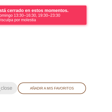
está cerrado en estos momentos.
omingo 13:30–16:30, 19:30–23:30
isculpa por molestia
_close
AÑADIR A MIS FAVORITOS