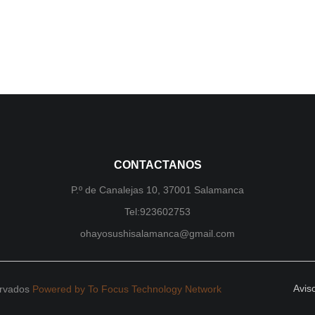
CONTACTANOS
P.º de Canalejas 10, 37001 Salamanca
Tel:923602753
ohayosushisalamanca@gmail.com
Avis
ervados
Powered by To Focus Technology Network